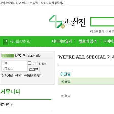
떼르드글라...
|
떼르
4
감말랭이
WE"RE ALL SPECIAL 
아이디저장
회원가입
|
아이디
·
비밀번호 찾기
테스트
커뮤니티
테스트
47사랑방