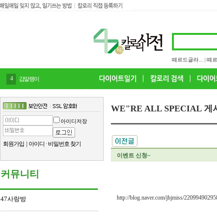
떼르드글라...
|
떼르
4
감말랭이
WE"RE ALL SPECIAL 
아이디저장
회원가입
|
아이디
·
비밀번호 찾기
이벤트 신청~
커뮤니티
http://blog.naver.com/jhjmiss/22099490295
47사랑방