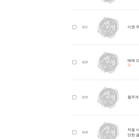
이젠 주
621
배에 
620
5]
몸무게
619
처음 시
618
만한 