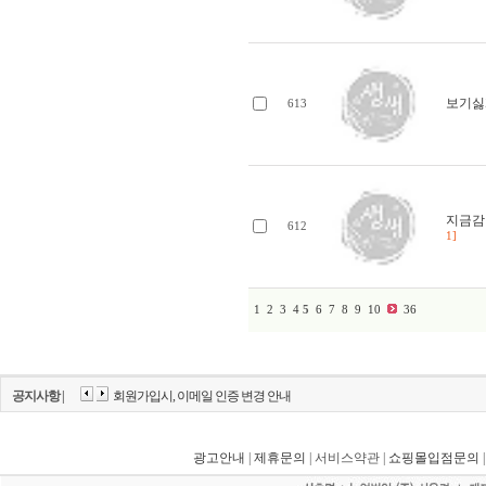
보기싫
613
지금감
612
1]
1
2
3
4
5
6
7
8
9
10
36
공지사항 |
회원가입시, 이메일 인증 변경 안내
광고안내
|
제휴문의
| 서비스약관 |
쇼핑몰입점문의