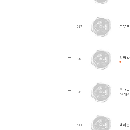
피부엔
617
얼굴라
616
0]
초고속 
615
량 대성
백비는
614