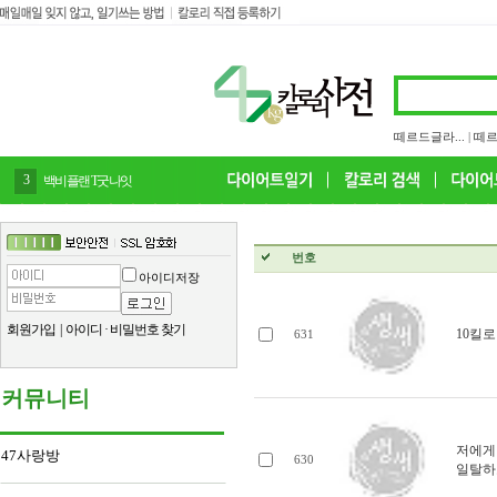
떼르드글라...
|
떼르
4
감말랭이
번호
아이디저장
회원가입
|
아이디
·
비밀번호 찾기
10킬로
631
커뮤니티
저에게
47사랑방
630
일탈하