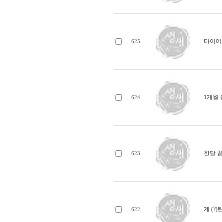
다이어
625
1개월
624
한달 
623
계 (?
622