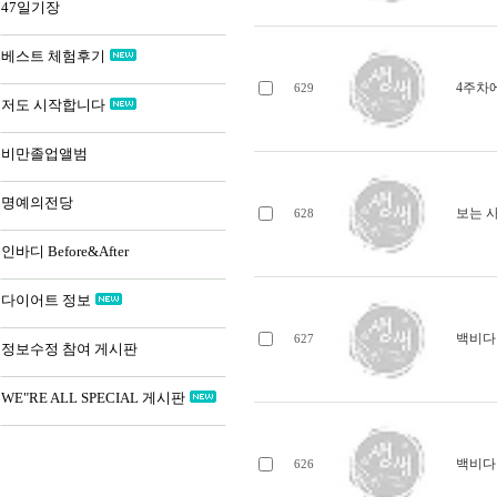
47일기장
베스트 체험후기
4주차에
629
저도 시작합니다
비만졸업앨범
명예의전당
보는 
628
인바디 Before&After
다이어트 정보
백비다
627
정보수정 참여 게시판
WE"RE ALL SPECIAL 게시판
백비다
626