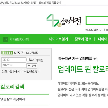
떼르드글라...
|
떼르
4
감말랭이
아이디저장
회원가입
|
아이디
·
비밀번호 찾기
칼로리검색
없는칼로리찾아라