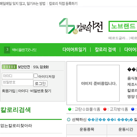
떼르드글라...
|
떼르
4
감말랭이
아이디저장
음식
제조
칼로
회원가입
|
아이디
·
비밀번호 찾기
영양 
칼로리검색
선택하신
��귣�� ��ũ ���ݸ�
없는칼로리찾아라
운동종목
운동시간