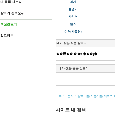
내 등록 칼로리
걷기
줄넘기
칼로리 검색순위
자전거
최신칼로리
헬스
수영(자유영)
칼로리북
내가 찾은 식품 칼로리
��귣�� ��ũ ���ݸ�
,
내가 찾은 운동 칼로리
주의!! 음식의 칼로리는 사용되는 재료와 
사이트 내 검색