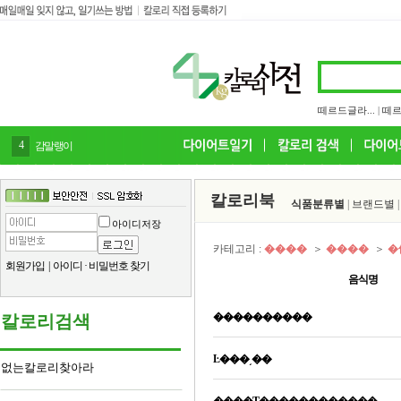
떼르드글라...
|
떼르
4
감말랭이
칼로리북
식품분류별
|
브랜드별
아이디저장
카테고리 :
����
＞
����
＞
�
회원가입
|
아이디
·
비밀번호 찾기
음식명
����������
칼로리검색
Ŀ���͵��
없는칼로리찾아라