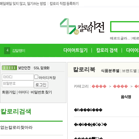
떼르드글라...
|
떼르
4
감말랭이
칼로리북
식품분류별
|
브랜드별
아이디저장
카테고리 :
����
＞
����
＞
�
회원가입
|
아이디
·
비밀번호 찾기
음식명
�Һ���ũ���
칼로리검색
�ϵ�ũ��ġ��Ͻ�
없는칼로리찾아라