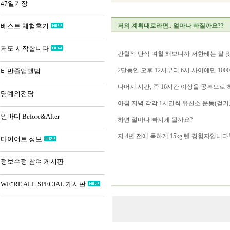
47일기장
베스트 체험후기
저의 계획대로라면.. 얼마나 빠질까요??
저도 시작합니다
간헐적 단식 며칠 해보니까 저한테는 잘 맞
2달동안 오후 12시부터 6시 사이에만 10
비만졸업앨범
나머지 시간, 즉 16시간 이상을 공복으로
명예의전당
아침 저녁 각각 1시간씩 유산소 운동(걷기
인바디 Before&After
하면 얼마나 빠지게 될까요?
저 4년 전에 독하게 15kg 뺀 경험자입니다!
다이어트 정보
정보수정 참여 게시판
WE"RE ALL SPECIAL 게시판