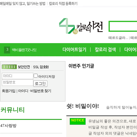
떼르드글라...
|
떼르
3
백비플랜 T굿나잇
아이디저장
회원가입
|
아이디
·
비밀번호 찾기
쉿! 비밀이야!
솔직하게 털어놓자,
커뮤니티
NOTICE
유넹님의 좋은 의견으로, 새
47사랑방
비밀글 작성 후, 작성자 본인
글 작성자 외의 댓글은 닉네임