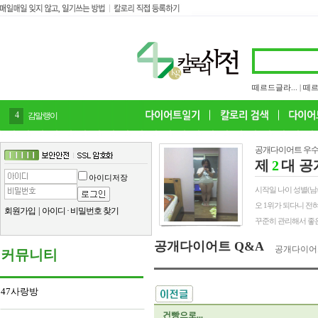
떼르드글라...
|
떼르
4
감말랭이
공개다이어트 우수
제
2
대 공
아이디저장
시작일 나이 성별(남/여) 
오 1위가 되다니 전
회원가입
|
아이디
·
비밀번호 찾기
꾸준히 관리해서 좋은
공개다이어트 Q&A
공개다이어
커뮤니티
47사랑방
건빵으로...