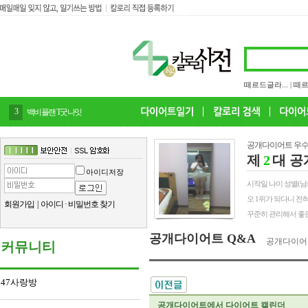
떼르드글라...
|
떼르
4
감말랭이
공개다이어트 우수
제
2
대 공
아이디저장
시작일 나이 성별(남/여) 
오 1위가 되다니 전
회원가입
|
아이디
·
비밀번호 찾기
꾸준히 관리해서 좋은
공개다이어트 Q&A
공개다이어
커뮤니티
47사랑방
공개다이어트에서 다이어트 캘린더