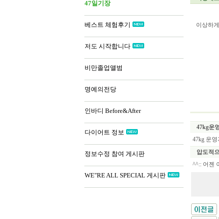
47일기장
베스트 체험후기
이상하게
저도 시작합니다
비만졸업앨범
명예의전당
인바디 Before&After
47kg운
다이어트 정보
47kg 운
압도적
정보수정 참여 게시판
^^:: 
WE"RE ALL SPECIAL 게시판