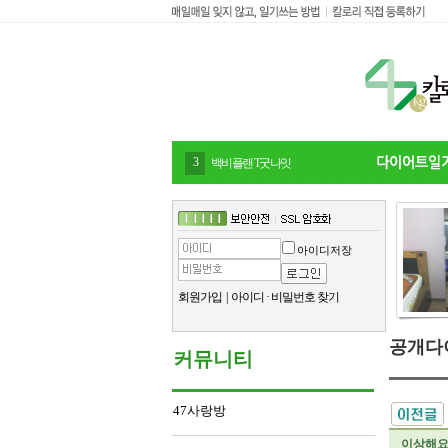
4
감말랭이
아이디저장
회원가입
|
아이디
·
비밀번호 찾기
공개다
커뮤니티
47사랑방
이상해요