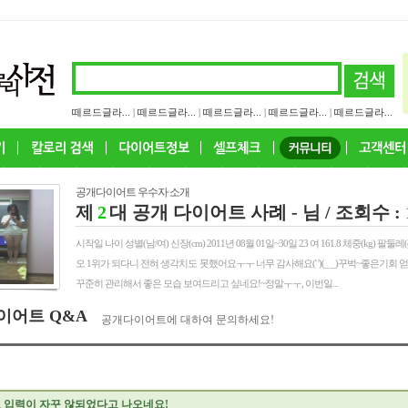
떼르드글라...
|
떼르드글라...
|
떼르드글라...
|
떼르드글라...
|
떼르드글라...
공개다이어트 우수자 소개
제
2
대 공개 다이어트 사례
- 님 / 조회수 :
시작일 나이 성별(남/여) 신장(cm) 2011년 08월 01일~30일 23 여 161.8 체중(kg) 팔둘레(cm
오 1위가 되다니 전혀 생각치도 못했어요ㅜㅜ 너무 감사해요(' ')(_ _)꾸벅~좋은기회
꾸준히 관리해서 좋은 모습 보여드리고 싶네요!~정말ㅜㅜ, 이번일...
이어트 Q&A
공개다이어트에 대하여 문의하세요!
 입력이 자꾸 않되었다고 나오네요!