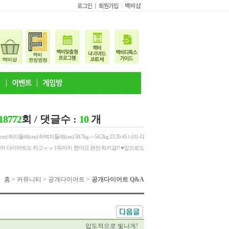
18772
회 / 댓글수 :
10
개
) 허리둘레(cm) 허벅지둘레(cm) 58.7kg -> 54.2kg 23 26 45 나의 각
 얻어 다이어트도 하고ㅜㅜ 1위까지 했어요 완전 럭키걸!! ♥앞으로도
홈 > 커뮤니티 > 공개다이어트 >
공개다이어트 Q&A
압도적으로 빛나게!