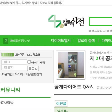
떼르드글라...
|
떼르
3
백비플랜 T굿나잇
공개다이어트 우수
제
2
대 공
아이디저장
시작일 나이 성별(남/여) 
오 1위가 되다니 전
회원가입
|
아이디
·
비밀번호 찾기
꾸준히 관리해서 좋은
공개다이어트 Q&A
공개다이어
커뮤니티
47사랑방
일기를..