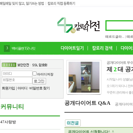
떼르드글라...
|
떼르
4
감말랭이
공개다이어트 우수
제
2
대 공
아이디저장
시작일 나이 성별(남/여) 
오 1위가 되다니 전
회원가입
|
아이디
·
비밀번호 찾기
꾸준히 관리해서 좋은
공개다이어트 Q&A
공개다이어
커뮤니티
47사랑방
공개다이어트 신청합니다^_^