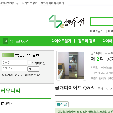
떼르드글라...
|
떼르
4
감말랭이
공개다이어트 우수
제
2
대 공
아이디저장
시작일 나이 성별(남/여) 
오 1위가 되다니 전
회원가입
|
아이디
·
비밀번호 찾기
꾸준히 관리해서 좋은
공개다이어트 Q&A
공개다이어
커뮤니티
47사랑방
공개다이어트 절실필요합니다..2달후 결