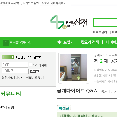
떼르드글라...
|
떼르
4
감말랭이
공개다이어트 우수
제
2
대 공
아이디저장
시작일 나이 성별(남/여) 
오 1위가 되다니 전
회원가입
|
아이디
·
비밀번호 찾기
꾸준히 관리해서 좋은
공개다이어트 Q&A
공개다이어
커뮤니티
47사랑방
신청합니다. 꼭 해내고 싶습니다.