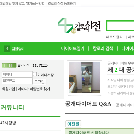
떼르드글라...
|
떼르
4
감말랭이
공개다이어트 우수
제
2
대 공
아이디저장
시작일 나이 성별(남/여) 
오 1위가 되다니 전
회원가입
|
아이디
·
비밀번호 찾기
꾸준히 관리해서 좋은
공개다이어트 Q&A
공개다이어
커뮤니티
47사랑방
공개다이어트 신청합니다