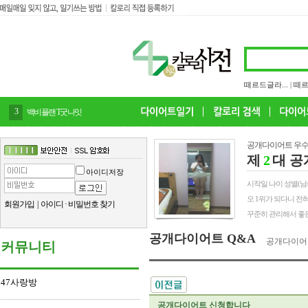
떼르드글라...
|
떼르
4
감말랭이
공개다이어트 우수
제
2
대 공
아이디저장
시작일 나이 성별(남/여) 
오 1위가 되다니 전
회원가입
|
아이디
·
비밀번호 찾기
꾸준히 관리해서 좋은
공개다이어트 Q&A
공개다이어
커뮤니티
47사랑방
공개다이어트 신청합니다