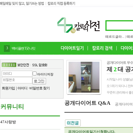
떼르드글라...
|
떼르
4
감말랭이
공개다이어트 우수
제
2
대 공
아이디저장
시작일 나이 성별(남/여) 
오 1위가 되다니 전
회원가입
|
아이디
·
비밀번호 찾기
꾸준히 관리해서 좋은
공개다이어트 Q&A
공개다이어
커뮤니티
47사랑방
공개다이어트일기신청합니다.