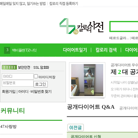
떼르드글라...
|
떼르
3
백비플랜 T굿나잇
공개다이어트 우수
제
2
대 공
아이디저장
시작일 나이 성별(남/여) 
오 1위가 되다니 전
회원가입
|
아이디
·
비밀번호 찾기
꾸준히 관리해서 좋은
공개다이어트 Q&A
공개다이어
커뮤니티
47사랑방
공개다이어트 신청