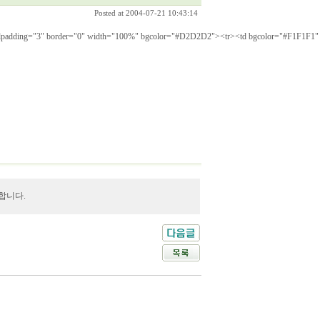
Posted at 2004-07-21 10:43:14
="100%"><tr><td><table cellspacing="1" cellpadding=
합니다.