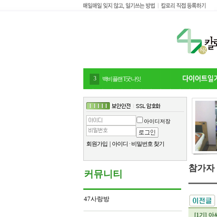
4
감말랭이
아이디저장
회원가입
|
아이디
·
비밀번호 찾기
참가자
커뮤니티
47사랑방
[1기] 