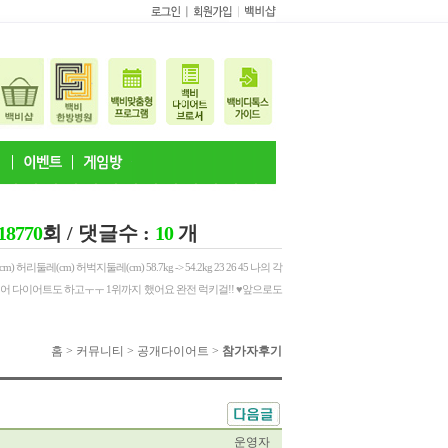
18770
회 / 댓글수 :
10
개
) 허리둘레(cm) 허벅지둘레(cm) 58.7kg -> 54.2kg 23 26 45 나의 각
 얻어 다이어트도 하고ㅜㅜ 1위까지 했어요 완전 럭키걸!! ♥앞으로도
홈 > 커뮤니티 > 공개다이어트 >
참가자후기
운영자