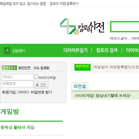
떼르드글라...
|
떼르
4
감말랭이
NOTICE
게임방이 자유등록형식으로 변
아이디저장
회원가입
|
아이디
·
비밀번호 찾기
사다리게임! 점심내기할때 쓰세요~
게임방
중독성 플래쉬 게임