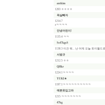
antkim
1203 ㅎㅎㅎㅎ
꼭살빼자
1214.7
zㅋㅋㅋㅋ
안녕어린이!
1135.4 ㅋㅋ
Ss47kgsS
1138.3 이건 뭐... 난 어제 오늘 토이월
서범규
1212.5 ㅎㅎ
QHkr
1224.1ㅋㅋㅋㅋ
YUKI★
1197.1ㅋㅋㅋㅋㅋㅋㅋㅋㅋㅋ
예쁜옷입고파
1215 ㅋㅋㅋㅋㅋㅋㅋ
47kg