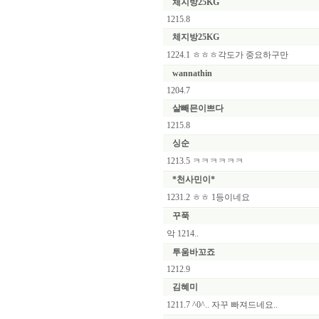
체지방25KG
1215.8
체지방25KG
1224.1 ㅎㅎㅎ각도가 중요하구만
wannathin
1204.7
살빼믄이쁘다
1215.8
싱순
1213.5 ㅋㅋㅋㅋㅋㅋ
*천사민이*
1231.2 ㅎㅎ 1등이네요
꾸푹
악 1214..
투움바꼬죠
1212.9
김혜미
1211.7 ^0^.. 자꾸 빠져드네요..