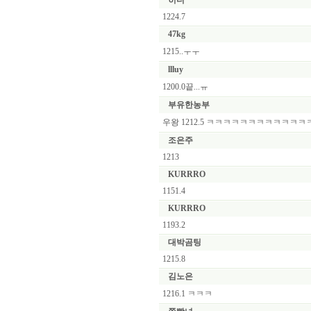
히디
1224.7
47kg
1215..ㅜㅜ
llluy
1200.0끝...ㅠ
부유한농부
우왕 1212.5 ㅋㅋㅋㅋㅋㅋㅋㅋㅋㅋㅋㅋ
조은주
1213
KURRRO
1151.4
KURRRO
1193.2
대박곰팅
1215.8
김노은
1216.1 ㅋㅋㅋ