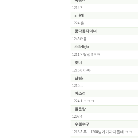
쭉빵녀
1214.7
a나래
1224 훗
콩닥콩닥미녀
1245요옴
dallelight
1211.7 달성!!ㅋㅋ
옞니
1215.8 아싸
달링s
1215....
이소정
1224.1 ㅋㅋㅋ
월운랑
1207.4
수원수구
1213.5 후 .. 1200넘기기까다롭네 ㅋㅋ