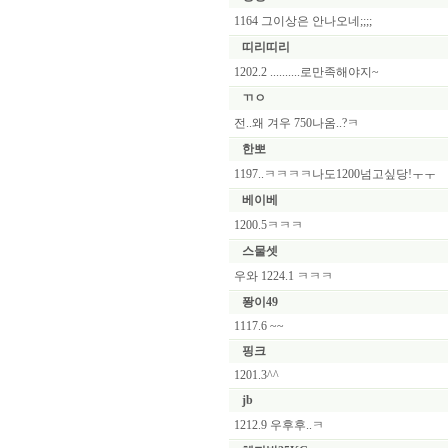
1164 그이상은 안나오네;;;;
띠리띠리
1202.2 ..........로만족해야지~
ㄲㅇ
전..왜 겨우 750나옴..?ㅋ
한뽀
1197..ㅋㅋㅋㅋ나도1200넘고싶당!ㅜㅜ
베이베
1200.5ㅋㅋㅋ
스물셋
우와 1224.1 ㅋㅋㅋ
퐝이49
1117.6 ~~
핑크
1201.3^^
jb
1212.9 우후후..ㅋ