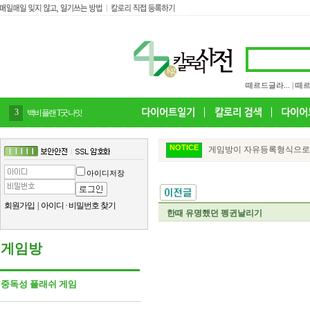
떼르드글라...
|
떼르
4
감말랭이
NOTICE
게임방이 자유등록형식으로 변
아이디저장
회원가입
|
아이디
·
비밀번호 찾기
한때 유명했던 펭귄날리기
게임방
중독성 플래쉬 게임