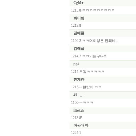
CgM♥
1215.8 ㅋㅋㅋㅋㅋㅋㅋㅋㅋ
화이텡
1213.8
김애플
1156.2 ㅋㅋ더이상은 안돼네;;
김애플
1214.7 ㅋㅋ되는구나!!
ppi
1214 우왘ㅋㅋㅋㅋㅋ
찐계란
1215~~한방에 ㅋㅋ
45 +_+
1150~~ㅋㅋㅋ
liliekeh
1213.8!
아싸대박
1224.1