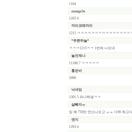
1164
zzango3o
1205.4
까리코때까리
1215 ㅋㅋㅋㅋㅋㅋㅋㅋㅋㅋㅋㅋㅋㅋ
*푸른하늘*
ㅋㅋㅋ1215ㅋㅋ 1번에 나오네
늘언제나
11180.7 ㅋㅋㅋㅋㅋ
홍은비
2000
닉네임
1301.5 와나쩌넼ㅋㅋ
살빼자ㅠ
잉 왜 750만 연신나오고 ㅠㅠ 1190 최고
앤지
1203.4