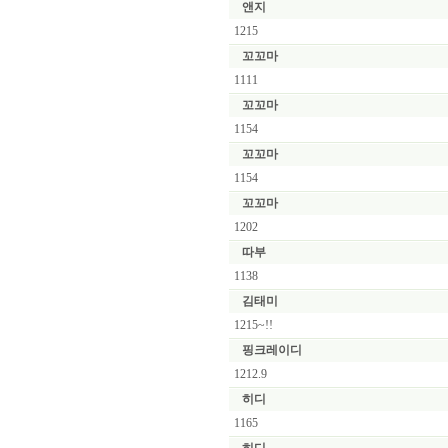
앤지
1215
꼬꼬마
1111
꼬꼬마
1154
꼬꼬마
1154
꼬꼬마
1202
따부
1138
김태미
1215~!!
핑크레이디
1212.9
히디
1165