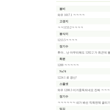
봄비
와우 1017.1 ㅋㅋㅋㅋ
고경지
ㅋㅋ1153.2ㅋㅋㅋㅋ
봉식이
1213.5ㅋㅋㅋㅋ
정기수
후아... 난 아무리해도 1202.2 가 최곤데 봉식님 
화분
1209 ㅋㅋㅋㅋㅋ
No74
1224.1 로 갱신!
스물셋
와우 1200.3 이거중독되네요 진짜 ㅋㅋㅋ
정기수
ㅋㅋㅋㅋㅋㅋ 내가 봐선 직육면체 굴리기
밍깅