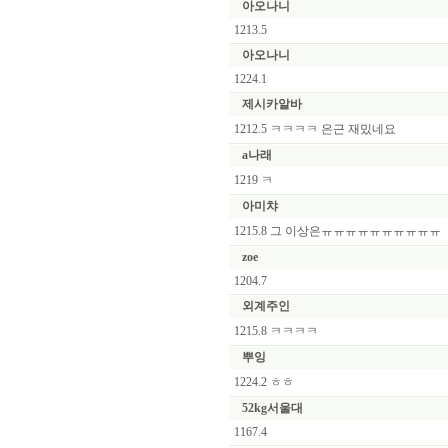
아오나니
1213.5
아오나니
1224.1
제시카알바
1212.5 ㅋㅋㅋㅋ 은근 재밌네요
a나래
1219 ㅋ
아미챠
1215.8 그 이상은ㅠㅠㅠㅠㅠㅠㅠㅠㅠㅠ
zoe
1204.7
외계주인
1215.8 ㅋㅋㅋㅋ
뿌잉
1224.2 ㅎㅎ
52kg서울대
1167.4