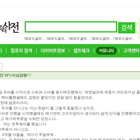
떼르드글라...
|
떼르드글라...
|
떼르드글라...
|
떼르드글라...
|
떼르드글라...
안 10%이상감량^^
9일 푸파를 시작으로 스씨와 스비를 동시에진행해서.. 딱한달만에 체중이 10프로이상 
 백비를했을때도 감량은 좋았지만 정말 많이 힘들었어요..
한에 칼로리까지...
 푸파를 만나고는 지난 한달이 뭘 그렇게 힘들었나 싶어요..
푸파로 진행을 시작했을때도 배가전혀 고프지않아서 생각보다 쉽게 단식을 진행했어요.
고 제가하루종일 누워만 있었느냐...
.. 저는 전투육아를 했습니다 .
전투육아 아니고요..
. 6개월 아들둘.. 게다가 주말부부..