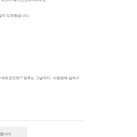
를 먹으니 배가안고프더라구요..
많이 도와줬습니다..
큐 ㅋㅋ세트포인트?? 맞추는 그날까지.. 사랑방에 살려구
합니다.