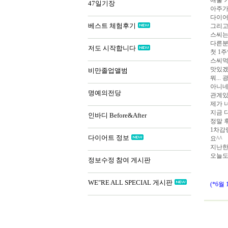
애둘 
47일기장
아주가
다이어
베스트 체험후기
그리고
스씨는
다른분
저도 시작합니다
첫 1
스씨먹
맛있겠
비만졸업앨범
뭐..
아니네
명예의전당
관계있
제가 
지금 
인바디 Before&After
정말 
1차감량
다이어트 정보
요^^
지난한
오늘도
정보수정 참여 게시판
WE"RE ALL SPECIAL 게시판
(*6