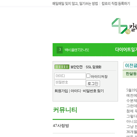
3
백비플랜 T굿나잇
한달동
아이디저장
5월1
회원가입
|
아이디
·
비밀번호 찾기
예전에
수분제
그런데
커뮤니티
첨에 
그렇다
아니요
47사랑방
그냥 
36개월