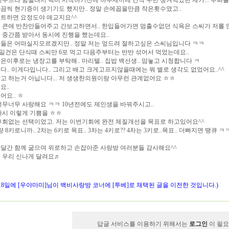
키우느라 힘딸려서 백비 시작하기전에 하루세끼에 간식 두번 챙겨먹었던 제가... 푸파
끔씩 현기증이 생기기도 했지만.. 정말 손에꼽을만큼 작은횟수였고..
트하면 요정도야 애교지요^^
 큰애 반찬만들어주고 간보고하면서.. 한입들어가면 멈출수없던 식욕은 스씨가 저를 
 중간쯤 받아서 동시에 진행을 했는데요..
들은 어떠실지모르겠지만.. 정말 저는 엎드려 절하고싶은 스씨님입니다 ㅋㅋ
주일건은 단식때 스씨만 6포 먹고 다음주부터는 반반 섞어서 먹었는데요..
은이후로는 냉장고를 부탁해.. 마리텔.. 집밥 백선생.. 맘놓고 시청합니다 ㅋ
다.. 이게다입니다.. 그리고 배고 크게고프지않을때에는 뭐 별로 생각도 없었어요..^^
. 광고 하는거 아닙니다... 저 생생한의원이랑 아무런 관계없어요 ㅎㅎ
요..
어요.. ㅎ
너무너무 사랑해요 ㅋㅋ 10년전에도 제인생을 바꿔주시고..
다시 이렇게 기쁨을 ㅎㅎ
후회없는 선택이었고. 저는 이번기회에 완전 체질개선을 목표로 하고있어요^^
 8키로니까.. 2차는 6키로 목표.. 3차는 4키로?? 4차는 3키로..목표.. 더빠지면 땡
달간 함께 굶으며 위로하고 손잡아준 사랑방 여러분들 감사해요^^
 우리 신나게 달려요♬
월 18일에 [우야마미]님이 백비사랑방 코너에 [투베]로 채택된 글을 이전한 것입니다.)
답글 서비스를 이용하기 위해서는
로그인
이 필요