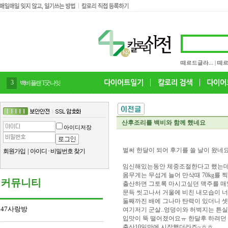
떼르드글라...
|
떼르
4
감말랭이
산후조리를 백비와 함께 했네요
아이디저장
벌써 한달이 되어 후기를 쓸 날이 왔네요
회원가입
|
아이디
·
비밀번호 찾기
임신해있는동안 체중조절한다고 했는데
몸무게는 무섭게 늘어 만삭때 70kg를 
커뮤니티
출산하면 그토록 마시고싶던 맥주를 매
문득 씻고나서 거울에 비친 내모습이 
둘째까진 배에 그나마 탄력이 있더니 
47사랑방
여기저기 군살..엉덩이와 허벅지는 튼
입맛이 뚝 떨어졌어요ㅠ 한달후 하려던
출산10일만에 시작했더라죠~ㅎㅎ