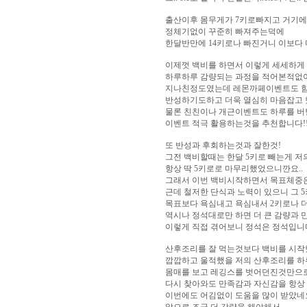
출산이후 몸무게가 7키로빠지고 거기에
정체기없이 꾸준히 빠져주는덕에
한달반만에 14키로나 빠진거니 이보다 
이제껏 백비를 하면서 이렇게 세세하게
하루하루 감량되는 과정을 적어본적없이
지나친정도였는데 레몬까페이벤트도 함
반성하기도하고 더욱 열심히 마음잡고
물론 친친이나 개근이벤트도 하루를 버
이벤트 적극 활용하는것을 추천합니다!
또 반성과 후회하는것과 잘한것!
그전 백비할때는 한달 5키로 빼는게 
항상 딱 5키로로 마무리했었으니깐요..
그래서 이번 백비시작하면서 목표체중은
근데 철저한 단식과 노력이 있으니 그 
목표보다 욕심내고 욕심내서 2키로나 
역시나 정석대로만 하면 더 큰 감량과
이렇게 직접 겪어보니 정석은 정석입니
산후조리를 잘 먹는것보다 백비를 시작
깝깝하고 울적했을 저의 산후조리를 
몸매를 보고 레깅스를 벗어던진것만으
다시 찾아와도 만족감과 자신감을 항상
이번에도 어김없이 도움을 많이 받았네요