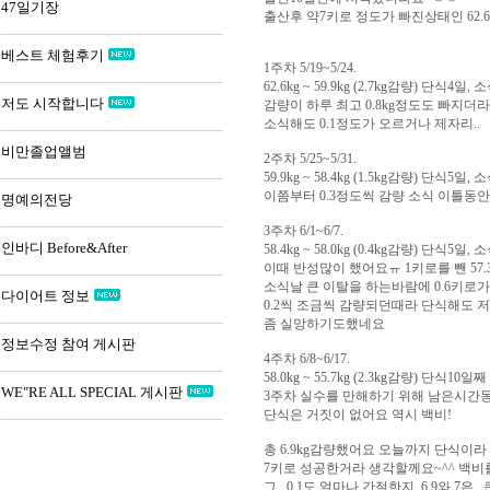
47일기장
출산후 약7키로 정도가 빠진상태인 62
베스트 체험후기
1주차 5/19~5/24.
62.6kg ~ 59.9kg (2.7kg감량) 단식4일,
저도 시작합니다
감량이 하루 최고 0.8kg정도도 빠지더
소식해도 0.1정도가 오르거나 제자리..
비만졸업앨범
2주차 5/25~5/31.
59.9kg ~ 58.4kg (1.5kg감량) 단식5일,
이쯤부터 0.3정도씩 감량 소식 이틀동안 
명예의전당
3주차 6/1~6/7.
인바디 Before&After
58.4kg ~ 58.0kg (0.4kg감량) 단식5일,
이때 반성많이 했어요ㅠ 1키로를 뺀 57.3
소식날 큰 이탈을 하는바람에 0.6키로
다이어트 정보
0.2씩 조금씩 감량되던때라 단식해도 
좀 실망하기도했네요
정보수정 참여 게시판
4주차 6/8~6/17.
58.0kg ~ 55.7kg (2.3kg감량) 단식10일째
WE"RE ALL SPECIAL 게시판
3주차 실수를 만해하기 위해 남은시간동
단식은 거짓이 없어요 역시 백비!
총 6.9kg감량했어요 오늘까지 단식이라 
7키로 성공한거라 생각할께요~^^ 백비
그.. 0.1도 얼마나 간절한지..6.9와 7은