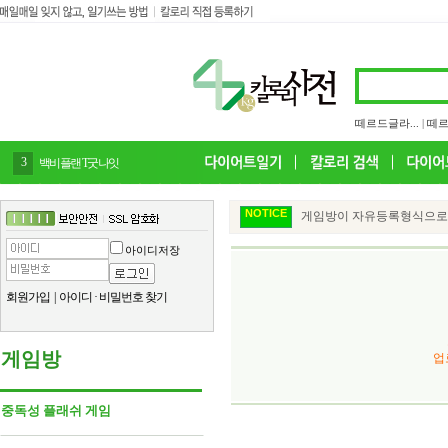
떼르드글라...
|
떼르
4
감말랭이
NOTICE
게임방이 자유등록형식으로 변
아이디저장
회원가입
|
아이디
·
비밀번호 찾기
게임방
업
중독성 플래쉬 게임