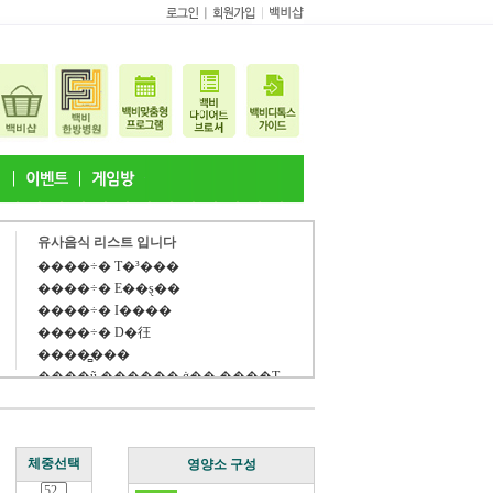
유사음식 리스트 입니다
����÷� T�³���
����÷� E��ȿ��
����÷� I����
����÷� D�彺
����̻���
����ũ ������ ġ�� ����Ʈ
�����[�����ǰ]
���� ���� �������19
Ʈ����̿������
체중선택
��ǰ�������հ��
영양소 구성
����������