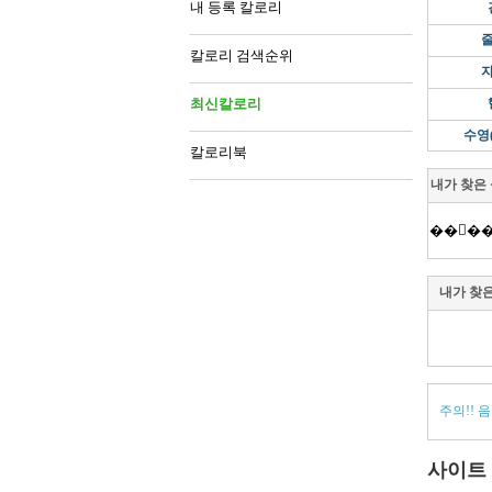
내 등록 칼로리
칼로리 검색순위
최신칼로리
수영
칼로리북
내가 찾은
��񷹸�
내가 찾
주의!! 
사이트 