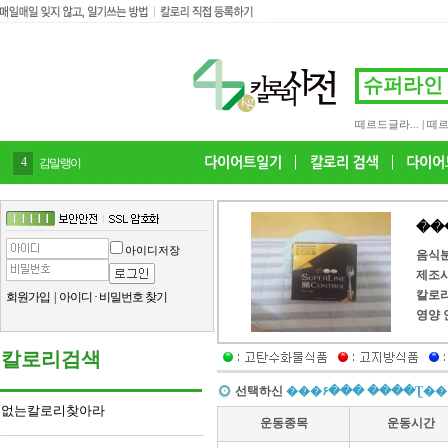
떼르드글라...
|
떼르
4
감말랭이
��
아이디저장
음식
제조
칼로
회원가입
|
아이디
·
비밀번호 찾기
영양 
칼로리검색
선택하신
���۶��� ����Ʈ��
없는칼로리찾아라
운동종목
운동시간