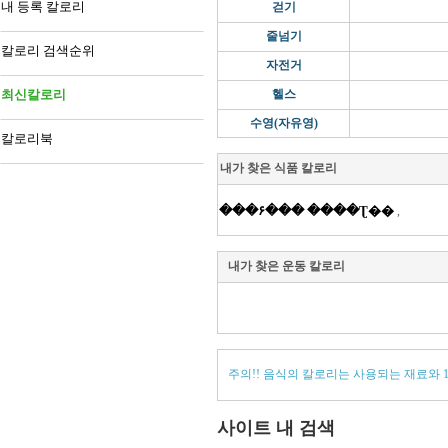
내 등록 칼로리
걷기
줄넘기
칼로리 검색순위
자전거
최신칼로리
헬스
수영(자유영)
칼로리북
내가 찾은 식품 칼로리
���۶��� ����Ʈ��
,
내가 찾은 운동 칼로리
주의!! 음식의 칼로리는 사용되는 재료와 
사이트 내 검색