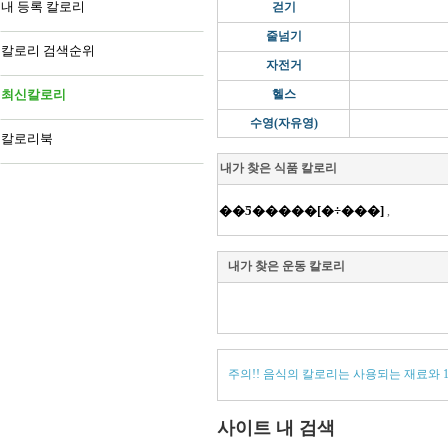
내 등록 칼로리
걷기
줄넘기
칼로리 검색순위
자전거
최신칼로리
헬스
수영(자유영)
칼로리북
내가 찾은 식품 칼로리
��Ƽ�����[�÷���]
,
내가 찾은 운동 칼로리
주의!! 음식의 칼로리는 사용되는 재료와 
사이트 내 검색