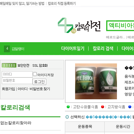
떼르드글라...
|
떼르
4
감말랭이
��
아이디저장
음식
제조
칼로
회원가입
|
아이디
·
비밀번호 찾기
영양 
칼로리검색
선택하신
��Ƽ�����[�÷���]
없는칼로리찾아라
운동종목
운동시간