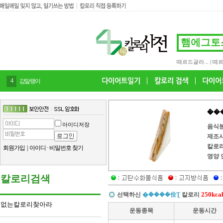
떼르드글라...
|
떼르
4
감말랭이
�ܿ
아이디저장
음식
제조
칼로
회원가입
|
아이디
·
비밀번호 찾기
영양 
칼로리검색
250kca
선택하신
�ܿ����佺Ʈ
칼로리
없는칼로리찾아라
운동종목
운동시간