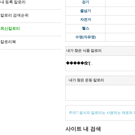
내 등록 칼로리
걷기
줄넘기
칼로리 검색순위
자전거
최신칼로리
헬스
수영(자유영)
칼로리북
내가 찾은 식품 칼로리
�ܿ����佺Ʈ
,
내가 찾은 운동 칼로리
주의!! 음식의 칼로리는 사용되는 재료와 
사이트 내 검색