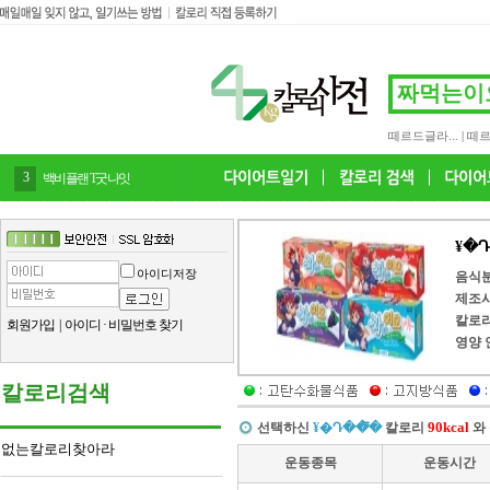
떼르드글라...
|
떼르
3
백비플랜 T굿나잇
¥�
아이디저장
음식
제조
칼로
회원가입
|
아이디
·
비밀번호 찾기
영양 
칼로리검색
90kcal
선택하신
¥�Դ��̿�
칼로리
와
없는칼로리찾아라
운동종목
운동시간