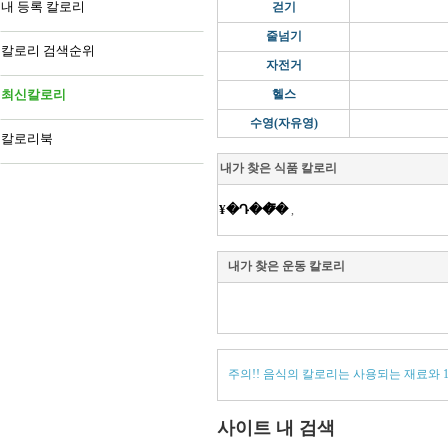
내 등록 칼로리
걷기
줄넘기
칼로리 검색순위
자전거
최신칼로리
헬스
수영(자유영)
칼로리북
내가 찾은 식품 칼로리
¥�Դ��̿�
,
내가 찾은 운동 칼로리
주의!! 음식의 칼로리는 사용되는 재료와 
사이트 내 검색