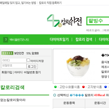
떼르드글라...
|
떼르
4
감말랭이
�Ϻ
아이디저장
음식
제조
칼로
회원가입
|
아이디
·
비밀번호 찾기
영양 
칼로리검색
410kcal
선택하신
�Ϻ���
칼로리
와
없는칼로리찾아라
운동종목
운동시간