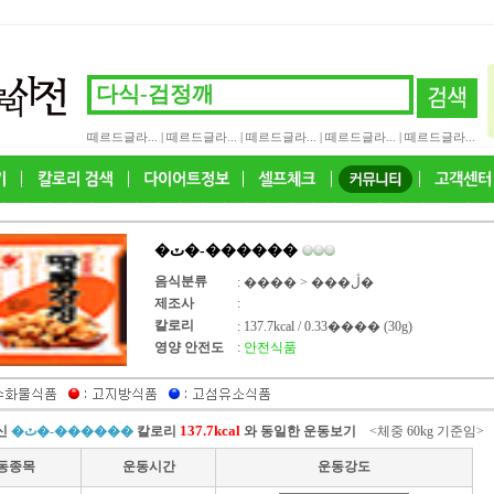
떼르드글라...
|
떼르드글라...
|
떼르드글라...
|
떼르드글라...
|
떼르드글라...
�ٽ�-������
음식분류
: ���� > ���ڷ�
제조사
:
칼로리
: 137.7kcal / 0.33���� (30
g)
영양 안전도
:
안전식품
137.7kcal
신
�ٽ�-������
칼로리
와 동일한 운동보기
<체중 60kg 기준임>
동종목
운동시간
운동강도