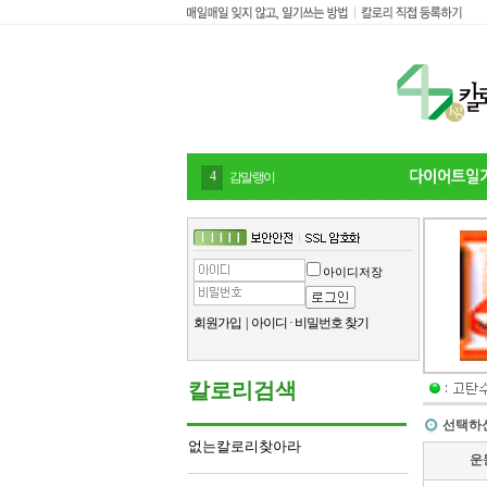
4
감말랭이
아이디저장
회원가입
|
아이디
·
비밀번호 찾기
칼로리검색
선택하
없는칼로리찾아라
운