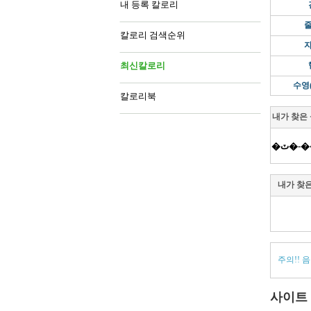
내 등록 칼로리
칼로리 검색순위
최신칼로리
수영
칼로리북
내가 찾은
�ٽ�
내가 찾
주의!! 
사이트 