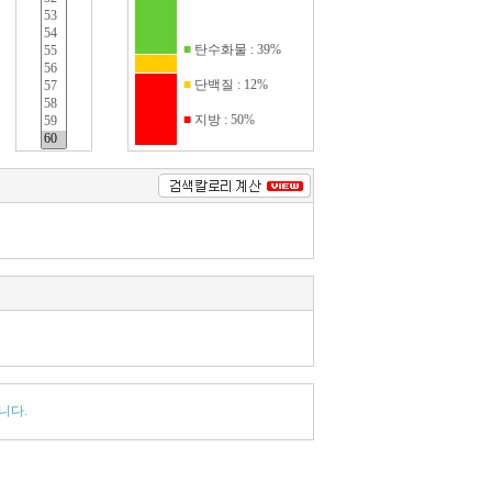
ġŲ��
�ڰ���
■
탄수화물 : 39%
�Ŵ絿 ������
���ڼ���
■
단백질 : 12%
ť��BDlab���Ϲ�
■
지방 : 50%
�� ī����� ����
����������
��Ƣ��
�����̻�
������ ����
����Ʈ��16
����ó�븮 ĳ�׵�� ������ �÷�
�����K �׷�����
��극
�κΰ���
��������̷���ũ��ġ
��Ŭ����
�ǽ�Ÿġ�����⸶ī��
니다.
����������������99��
����������������Ʈ
���������ݸ�ũ��
����������ũ��