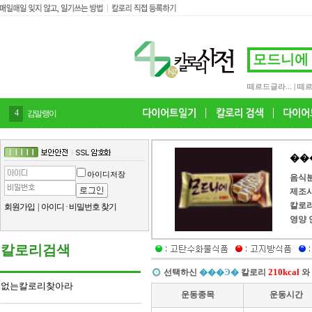
떼르드글라...
|
떼르
4
감말랭이
��
아이디저장
음식
제조
칼로
회원가입
|
아이디
·
비밀번호 찾기
영양 
칼로리검색
210kcal
선택하신
���Ͽ�
칼로리
와
없는칼로리찾아라
운동종목
운동시간