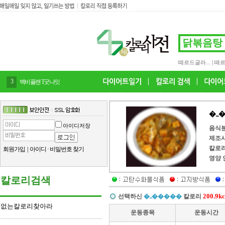
떼르드글라...
|
떼르
4
감말랭이
�
아이디저장
음식
제조
칼로
회원가입
|
아이디
·
비밀번호 찾기
영양 
칼로리검색
200.9kc
선택하신
�ߺ�����
칼로리
없는칼로리찾아라
운동종목
운동시간