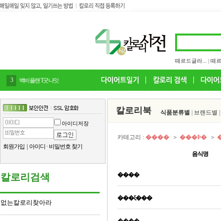
떼르드글라...
|
떼르
3
백비플랜 T굿나잇
칼로리북
식품분류별
|
브랜드별
아이디저장
카테고리 :
����
＞
���Ϸ�
＞
회원가입
|
아이디
·
비밀번호 찾기
음식명
����
칼로리검색
���ξ���
없는칼로리찾아라