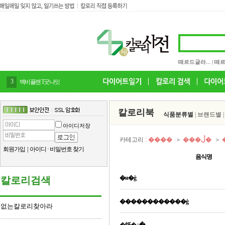
떼르드글라...
|
떼르
4
감말랭이
칼로리북
식품분류별
|
브랜드별
아이디저장
카테고리 :
����
＞
���ڷ�
＞
회원가입
|
아이디
·
비밀번호 찾기
음식명
�и�ġ
칼로리검색
������������ġ
없는칼로리찾아라