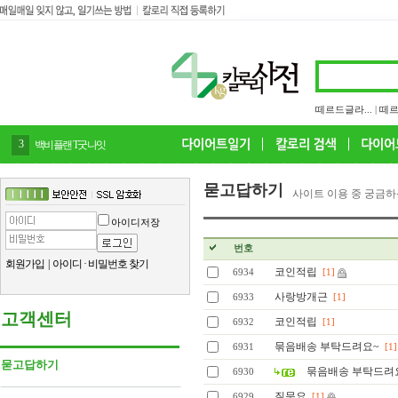
떼르드글라...
|
떼르
3
백비플랜 T굿나잇
묻고답하기
사이트 이용 중 궁금하
아이디저장
번호
회원가입
|
아이디
·
비밀번호 찾기
코인적립
6934
[1]
사랑방개근
6933
[1]
고객센터
코인적립
6932
[1]
묶음배송 부탁드려요~
6931
[1]
묻고답하기
묶음배송 부탁드려
6930
질문요
6929
[1]