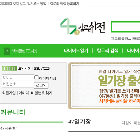
떼르드글라...
|
떼르
3
백비플랜 T굿나잇
아이디저장
회원가입
|
아이디
·
비밀번호 찾기
커뮤니티
47일기장
다같이 하는
47사랑방