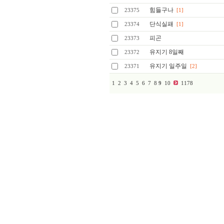
힘들구나
23375
[1]
단식실패
23374
[1]
피곤
23373
유지기 8일째
23372
유지기 일주일
23371
[2]
1
2
3
4
5
6
7
8
9
10
1178