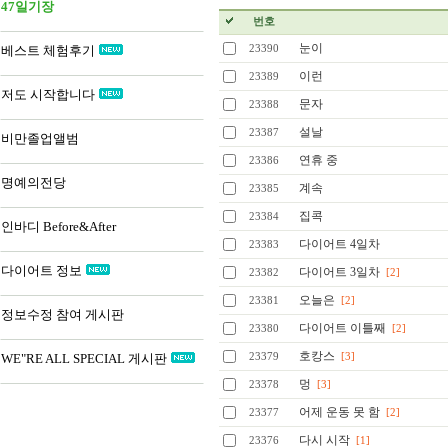
47일기장
번호
눈이
베스트 체험후기
23390
이런
23389
저도 시작합니다
문자
23388
설날
23387
비만졸업앨범
연휴 중
23386
명예의전당
계속
23385
집콕
23384
인바디 Before&After
다이어트 4일차
23383
다이어트 정보
다이어트 3일차
23382
[2]
오늘은
23381
[2]
정보수정 참여 게시판
다이어트 이틀째
23380
[2]
호캉스
WE"RE ALL SPECIAL 게시판
23379
[3]
멍
23378
[3]
어제 운동 못 함
23377
[2]
다시 시작
23376
[1]