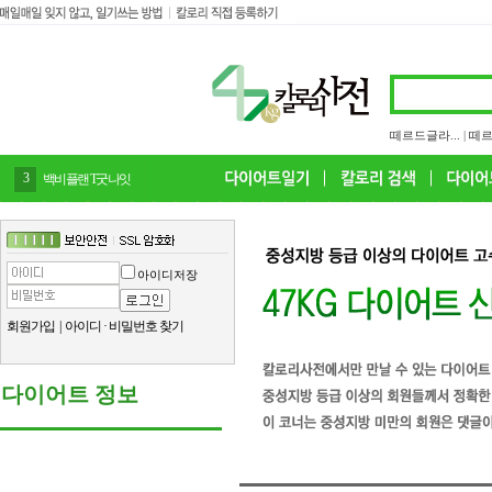
떼르드글라...
|
떼르
3
백비플랜 T굿나잇
아이디저장
회원가입
|
아이디
·
비밀번호 찾기
다이어트 정보