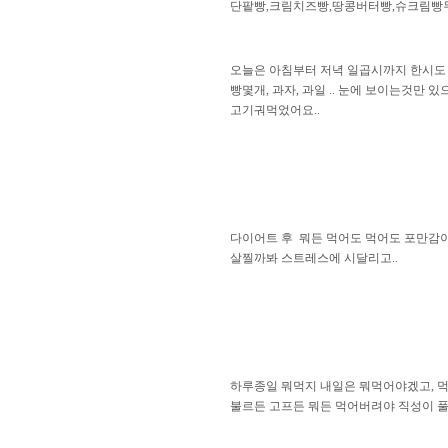
단팥빵,크림치즈빵,땅콩버터빵,슈크림빵두개,
오늘은 아침부터 저녁 일곱시까지 한시도 
빵몇개, 과자, 과일 .. 눈에 보이는것만 
고기궈먹었어요..
다이어트 후  뭐든 먹어도 먹어도 포만감이 
살찔까봐 스트레스에 시달리고.. 
하루종일 뭐먹지 내일은 뭐먹어야겠고, 먹을꺼 
불르든 고프든 뭐든 먹어버려야 직성이 풀리