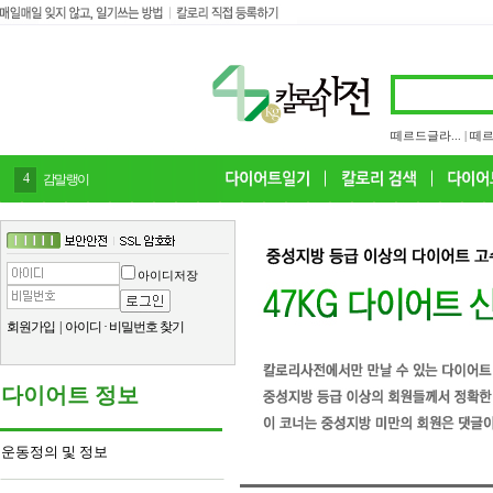
떼르드글라...
|
떼르
4
감말랭이
아이디저장
회원가입
|
아이디
·
비밀번호 찾기
다이어트 정보
운동정의 및 정보