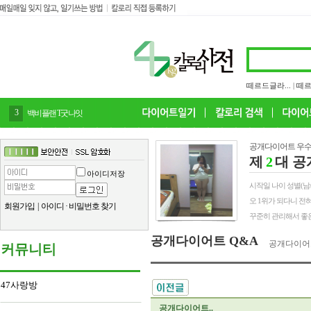
떼르드글라...
|
떼르
4
감말랭이
공개다이어트 우수
제
2
대 공
아이디저장
시작일 나이 성별(남/여) 
오 1위가 되다니 전
회원가입
|
아이디
·
비밀번호 찾기
꾸준히 관리해서 좋은
공개다이어트 Q&A
공개다이어
커뮤니티
47사랑방
공개다이어트..