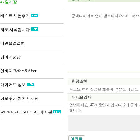
47일기장
베스트 체험후기
공개다이어트 언제 발표나나요>너므너므 
저도 시작합니다
비만졸업앨범
명예의전당
인바디 Before&After
천공소현
다이어트 정보
저도요 ㅎㅎ 신청은 했는데 막상 안되면 또
47kg운영자
정보수정 참여 게시판
안녕하세요. 47kg 운영자 입니다. 2기 공
합니다.
WE"RE ALL SPECIAL 게시판