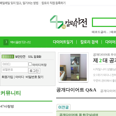
떼르드글라...
|
떼르
4
감말랭이
공개다이어트 우수
제
2
대 공
아이디저장
시작일 나이 성별(남/여) 
오 1위가 되다니 전
회원가입
|
아이디
·
비밀번호 찾기
꾸준히 관리해서 좋은
공개다이어트 Q&A
공개다이어
커뮤니티
47사랑방
공개다이어트 꼭 하구싶네여