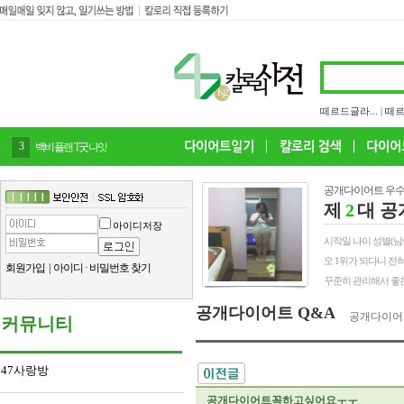
떼르드글라...
|
떼르
3
백비플랜 T굿나잇
공개다이어트 우수
제
2
대 공
아이디저장
시작일 나이 성별(남/여) 
오 1위가 되다니 전
회원가입
|
아이디
·
비밀번호 찾기
꾸준히 관리해서 좋은
공개다이어트 Q&A
공개다이어
커뮤니티
47사랑방
공개다이어트꼭하고싶어요ㅜㅜ