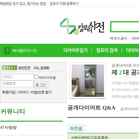
떼르드글라...
|
떼르
4
감말랭이
공개다이어트 우수
제
2
대 공
아이디저장
시작일 나이 성별(남/여) 
오 1위가 되다니 전
회원가입
|
아이디
·
비밀번호 찾기
꾸준히 관리해서 좋은
공개다이어트 Q&A
공개다이어
커뮤니티
47사랑방
샤방샤방되기프로젝트