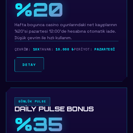
%20
Hafta boyunca casino oyunlarındaki net kayıplarının
%20'si pazartesi 12:00'de hesabına otomatik iade.
Düşük çevrim ile hızlı kullanım.
ÇEVRIM:
10X
TAVAN:
10.000 ₺
PERIYOT:
PAZARTESI
DETAY
GÜNLÜK PULSE
DAILY PULSE BONUS
%35