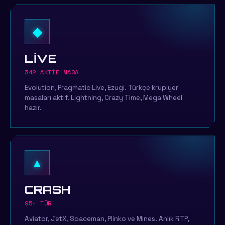
◆
LIVE
342 AKTIF MASA
Evolution, Pragmatic Live, Ezugi. Türkçe krupiyer
masaları aktif. Lightning, Crazy Time, Mega Wheel
hazır.
▲
CRASH
95+ TÜR
Aviator, JetX, Spaceman, Plinko ve Mines. Anlık RTP,