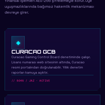
finansal işlemleri AES-256 şifrelemeyle korur. Üye
uyuşmazlıklarında bağımsız hakemlik mekanizması
devreye girer.
◈
CURACAO GCB
Curacao Gaming Control Board denetiminde çalışır.
Lisans numarası web sitesinin altında, Curacao
resmi portalından doğrulanabilir. Yıllık denetim
raporları kamuya açıktır.
// 8048 / JAZ · ACTIVE