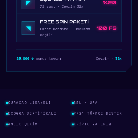
◤
%20
72 saat · Çevrim 32x
FREE SPIN PAKETİ
◥
100 FS
Sweet Bonanza · Hacksaw
seçili
25.000 ₺
bonus tavanı
Çevrim ·
32x
CURACAO LISANSLI
SSL · 2FA
ECOGRA SERTIFIKALI
7/24 TÜRKÇE DESTEK
ANLIK ÇEKIM
KRIPTO YATIRIM