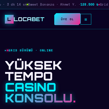
k 14 sn
Sweet Bonanza · Ahmet Y. ·
128.500 ₺
Grid Turbo 
LOCABET
≡
L
ÜYE OL
GRID SÜRÜMÜ · ONLINE
YÜKSEK
TEMPO
CASINO
KONSOLU.