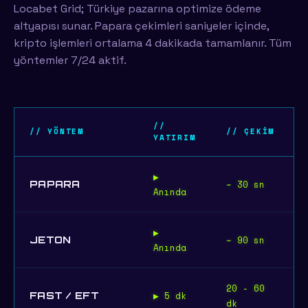
Locabet Grid; Türkiye pazarına optimize ödeme
altyapısı sunar. Papara çekimleri saniyeler içinde,
kripto işlemleri ortalama 4 dakikada tamamlanır. Tüm
yöntemler 7/24 aktif.
//
// YÖNTEM
// ÇEKIM
YATIRIM
▶
PAPARA
~ 30 sn
Anında
▶
JETON
~ 90 sn
Anında
20 - 60
FAST / EFT
▶ 5 dk
dk