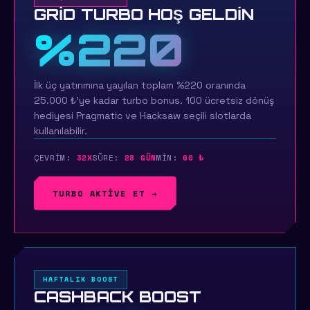
GRID TURBO HOŞ GELDIN
%220
İlk üç yatırımına yayılan toplam %220 oranında
25.000 ₺'ye kadar turbo bonus. 100 ücretsiz dönüş
hediyesi Pragmatic ve Hacksaw seçili slotlarda
kullanılabilir.
ÇEVRIM:
32X
SÜRE:
28 GÜN
MIN:
60 ₺
TURBO AKTIVE ET →
HAFTALIK BOOST
CASHBACK BOOST