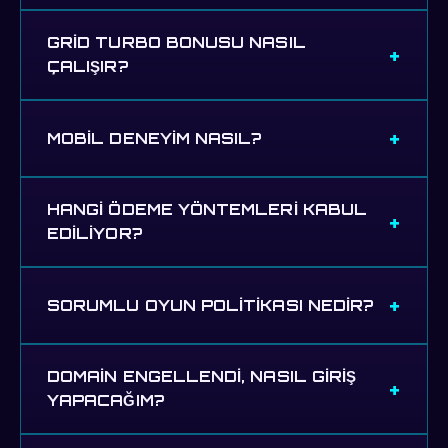
GRID TURBO BONUSU NASIL
ÇALIŞIR?
MOBIL DENEYIM NASIL?
HANGI ÖDEME YÖNTEMLERI KABUL
EDILIYOR?
SORUMLU OYUN POLITIKASI NEDIR?
DOMAIN ENGELLENDI, NASIL GIRIŞ
YAPACAĞIM?