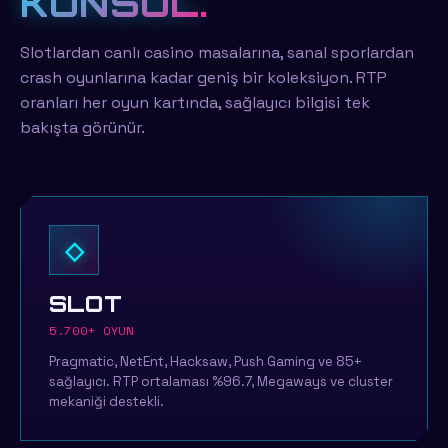
KONSOL.
Slotlardan canlı casino masalarına, sanal sporlardan
crash oyunlarına kadar geniş bir koleksiyon. RTP
oranları her oyun kartında, sağlayıcı bilgisi tek
bakışta görünür.
◇
SLOT
5.700+ OYUN
Pragmatic, NetEnt, Hacksaw, Push Gaming ve 85+
sağlayıcı. RTP ortalaması %96.7, Megaways ve cluster
mekaniği destekli.