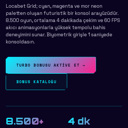
Locabet Grid; cyan, magenta ve mor neon
paletten oluşan futuristik bir konsol arayüzüdür.
8.500 oyun, ortalama 4 dakikada çekim ve 60 FPS
akıcı animasyonlarla yüksek tempolu bahis
deneyimini sunar. Biyometrik girişle 1 saniyede
konsoldasın.
TURBO BONUSU AKTIVE ET →
BONUS KATALOĞU
8.500+
4 dk