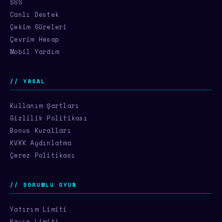
SSS
Canlı Destek
Çekim Süreleri
Çevrim Hesap
Mobil Yardım
// YASAL
Kullanım Şartları
Gizlilik Politikası
Bonus Kuralları
KVKK Aydınlatma
Çerez Politikası
// SORUMLU OYUN
Yatırım Limiti
Kayıp Limiti