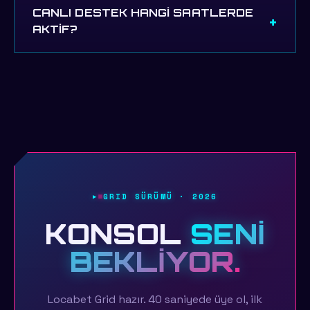
CANLI DESTEK HANGI SAATLERDE
AKTIF?
GRID SÜRÜMÜ · 2026
KONSOL
SENİ
BEKLİYOR.
Locabet Grid hazır. 40 saniyede üye ol, ilk