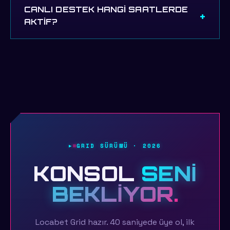
CANLI DESTEK HANGI SAATLERDE
AKTIF?
GRID SÜRÜMÜ · 2026
KONSOL
SENİ
BEKLİYOR.
Locabet Grid hazır. 40 saniyede üye ol, ilk