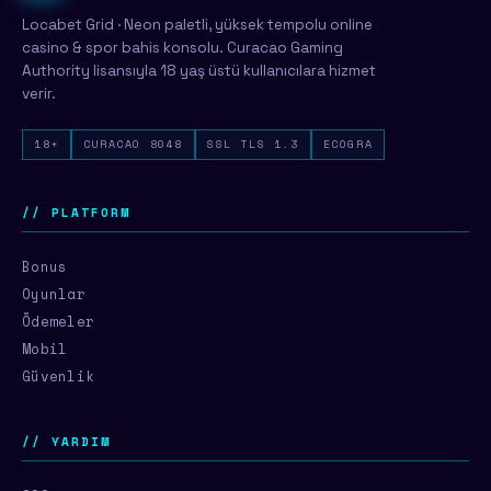
Locabet Grid · Neon paletli, yüksek tempolu online
casino & spor bahis konsolu. Curacao Gaming
Authority lisansıyla 18 yaş üstü kullanıcılara hizmet
verir.
18+
CURACAO 8048
SSL TLS 1.3
ECOGRA
// PLATFORM
Bonus
Oyunlar
Ödemeler
Mobil
Güvenlik
// YARDIM