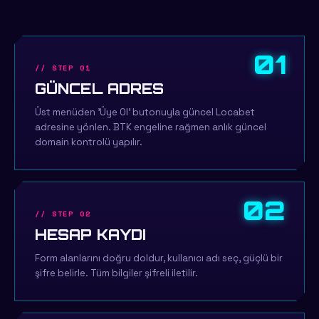
// STEP 01
GÜNCEL ADRES
Üst menüden 'Üye Ol' butonuyla güncel Locabet
adresine yönlen. BTK engeline rağmen anlık güncel
domain kontrolü yapılır.
// STEP 02
HESAP KAYDI
Form alanlarını doğru doldur, kullanıcı adı seç, güçlü bir
şifre belirle. Tüm bilgiler şifreli iletilir.