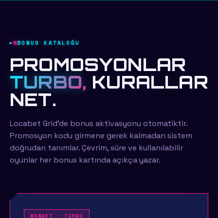
BONUS KATALOĞU
PROMOSYONLAR
TURBO,
KURALLAR
NET.
Locabet Grid'de bonus aktivasyonu otomatiktir.
Promosyon kodu girmene gerek kalmadan sistem
doğrudan tanımlar. Çevrim, süre ve kullanılabilir
oyunlar her bonus kartında açıkça yazar.
MANŞET · TURBO