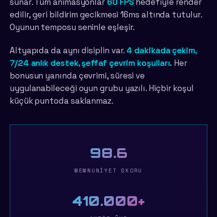
sunar. Tüm animasyonlar
60 FPS
hedefiyle render
edilir, geri bildirim gecikmesi 16ms altında tutulur.
Oyunun temposu seninle eşleşir.
Altyapıda da aynı disiplin var.
4 dakikada çekim,
7/24 anlık destek, şeffaf çevrim koşulları.
Her
bonusun yanında çevrimi, süresi ve
uygulanabileceği oyun grubu yazılı. Hiçbir koşul
küçük puntoda saklanmaz.
98.6
MEMNUNIYET SKORU
410.000+