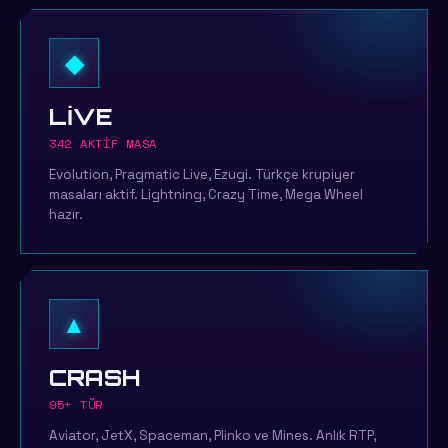
◆
LIVE
342 AKTIF MASA
Evolution, Pragmatic Live, Ezugi. Türkçe krupiyer
masaları aktif. Lightning, Crazy Time, Mega Wheel
hazır.
▲
CRASH
95+ TÜR
Aviator, JetX, Spaceman, Plinko ve Mines. Anlık RTP,