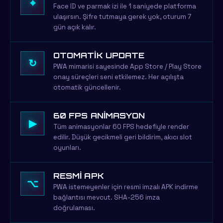
⌖
Face ID ve parmak izi ile 1 saniyede platforma
ulaşırsın. Şifre tutmaya gerek yok, oturum 7
gün açık kalır.
OTOMATIK UPDATE
↻
PWA mimarisi sayesinde App Store / Play Store
onay süreçleri seni etkilemez. Her açılışta
otomatik güncellenir.
60 FPS ANIMASYON
▶
Tüm animasyonlar 60 FPS hedefiyle render
edilir. Düşük gecikmeli geri bildirim, akıcı slot
oyunları.
RESMI APK
⌥
PWA istemeyenler için resmi imzalı APK indirme
bağlantısı mevcut. SHA-256 imza
doğrulaması.