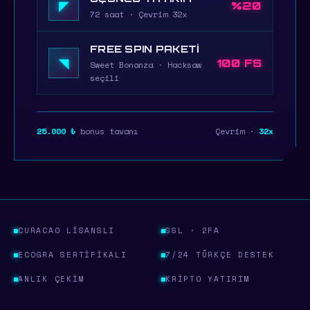
◤
%20
72 saat · Çevrim 32x
FREE SPIN PAKETİ
◥
100 FS
Sweet Bonanza · Hacksaw
seçili
25.000 ₺
bonus tavanı
Çevrim ·
32x
CURACAO LISANSLI
SSL · 2FA
ECOGRA SERTIFIKALI
7/24 TÜRKÇE DESTEK
ANLIK ÇEKIM
KRIPTO YATIRIM