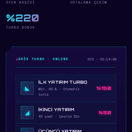
OYUN ARŞIVI
ORTALAMA ÇEKIM
%220
TURBO BONUS
GRID TURBO · ONLINE
SYS · 02:14:38
İLK YATIRIM TURBO
◣
%150
Min. 60 ₺ · Otomatik
tetik
İKİNCİ YATIRIM
◢
%50
48 saat · Çevrim 32x
ÜÇÜNCÜ YATIRIM