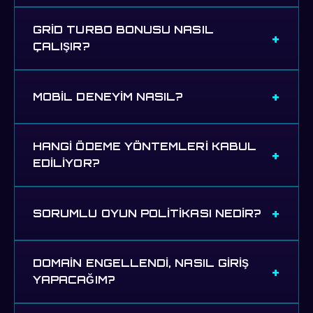
GRID TURBO BONUSU NASIL
ÇALIŞIR?
MOBIL DENEYIM NASIL?
HANGI ÖDEME YÖNTEMLERI KABUL
EDILIYOR?
SORUMLU OYUN POLITIKASI NEDIR?
DOMAIN ENGELLENDI, NASIL GIRIŞ
YAPACAĞIM?