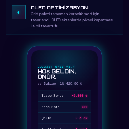
OLED OPTIMIZASYON
◐
Grid paleti tamamen karanlık mod için
tasarlandı. OLED ekranlarda piksel kapatması
ile pil tasarrufu.
LOCABET GRID V3.4
HOŞ GELDİN,
ONUR.
// Bakiye: 18.420,90 ₺
Turbo Bonus
+9.800 ₺
Free Spin
100
Çekim
~ 3 dk