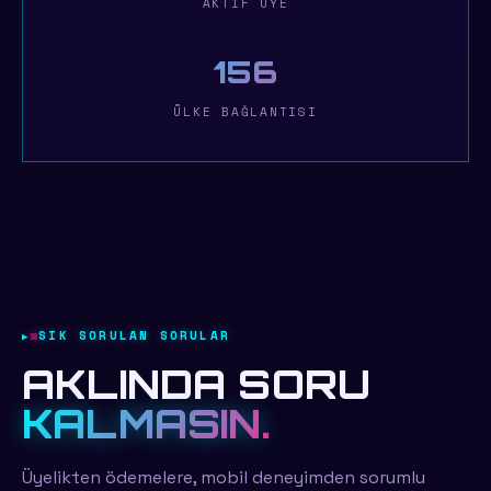
AKTIF ÜYE
156
ÜLKE BAĞLANTISI
SIK SORULAN SORULAR
AKLINDA SORU
KALMASIN.
Üyelikten ödemelere, mobil deneyimden sorumlu