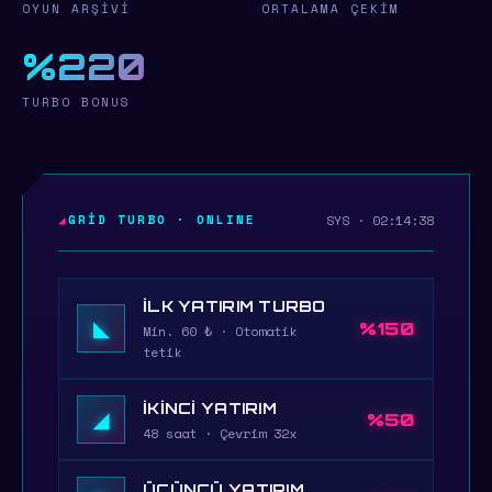
OYUN ARŞIVI
ORTALAMA ÇEKIM
%220
TURBO BONUS
GRID TURBO · ONLINE
SYS · 02:14:38
İLK YATIRIM TURBO
◣
%150
Min. 60 ₺ · Otomatik
tetik
İKİNCİ YATIRIM
◢
%50
48 saat · Çevrim 32x
ÜÇÜNCÜ YATIRIM