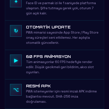
⌖
Face ID ve parmak izi ile 1 saniyede platforma
ulaşırsın. Şifre tutmaya gerek yok, oturum 7
gün açık kalır.
OTOMATIK UPDATE
↻
PWA mimarisi sayesinde App Store / Play Store
onay süreçleri seni etkilemez. Her açılışta
otomatik güncellenir.
60 FPS ANIMASYON
▶
Tüm animasyonlar 60 FPS hedefiyle render
edilir. Düşük gecikmeli geri bildirim, akıcı slot
oyunları.
RESMI APK
⌥
PWA istemeyenler için resmi imzalı APK indirme
bağlantısı mevcut. SHA-256 imza
doğrulaması.