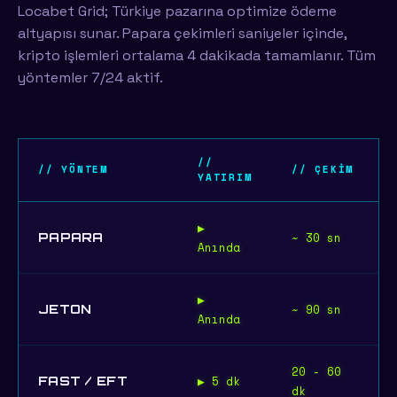
Locabet Grid; Türkiye pazarına optimize ödeme
altyapısı sunar. Papara çekimleri saniyeler içinde,
kripto işlemleri ortalama 4 dakikada tamamlanır. Tüm
yöntemler 7/24 aktif.
//
// YÖNTEM
// ÇEKIM
YATIRIM
▶
PAPARA
~ 30 sn
Anında
▶
JETON
~ 90 sn
Anında
20 - 60
FAST / EFT
▶ 5 dk
dk