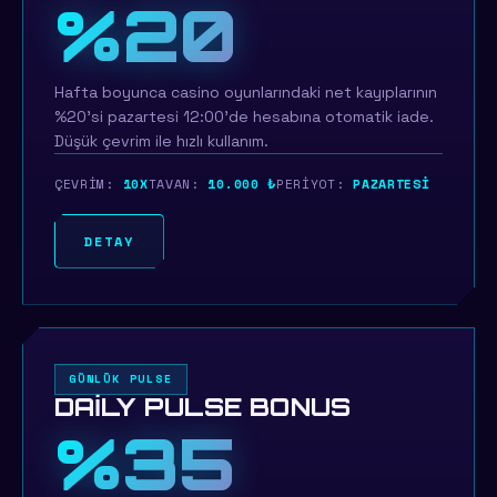
%20
Hafta boyunca casino oyunlarındaki net kayıplarının
%20'si pazartesi 12:00'de hesabına otomatik iade.
Düşük çevrim ile hızlı kullanım.
ÇEVRIM:
10X
TAVAN:
10.000 ₺
PERIYOT:
PAZARTESI
DETAY
GÜNLÜK PULSE
DAILY PULSE BONUS
%35