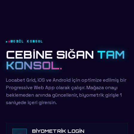
MOBİL KONSOL
CEBINE SIĞAN
TAM
KONSOL.
Locabet Grid, iOS ve Android için optimize edilmiş bir
Progressive Web App olarak çalışır. Mağaza onayı
beklemeden anında güncellenir, biyometrik girişle 1
saniyede içeri girersin.
BIYOMETRIK LOGIN