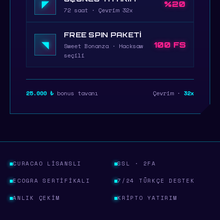
◤
%20
72 saat · Çevrim 32x
FREE SPIN PAKETİ
◥
100 FS
Sweet Bonanza · Hacksaw
seçili
25.000 ₺
bonus tavanı
Çevrim ·
32x
CURACAO LISANSLI
SSL · 2FA
ECOGRA SERTIFIKALI
7/24 TÜRKÇE DESTEK
ANLIK ÇEKIM
KRIPTO YATIRIM