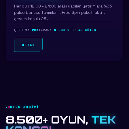
Her gün 12:00 - 24:00 arası yapılan yatırımlara %35
pulse bonusu tanımlanır. Free Spin paketi aktif,
çevrim koşulu 25x.
ÇEVRIM:
25X
TAVAN:
4.000 ₺
FS:
40 DÖNÜŞ
DETAY
OYUN ARŞİVİ
8.500+ OYUN,
TEK