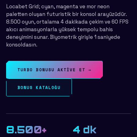
Locabet Grid; cyan, magenta ve mor neon
paletten oluşan futuristik bir konsol arayüzüdür.
8.500 oyun, ortalama 4 dakikada çekim ve 60 FPS
akıcı animasyonlarla yüksek tempolu bahis
deneyimini sunar. Biyometrik girişle 1 saniyede
konsoldasın.
TURBO BONUSU AKTIVE ET →
BONUS KATALOĞU
8.500+
4 dk