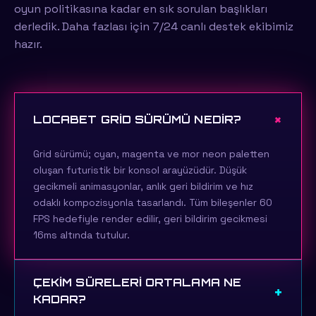
oyun politikasına kadar en sık sorulan başlıkları
derledik. Daha fazlası için 7/24 canlı destek ekibimiz
hazır.
LOCABET GRID SÜRÜMÜ NEDIR?
Grid sürümü; cyan, magenta ve mor neon paletten
oluşan futuristik bir konsol arayüzüdür. Düşük
gecikmeli animasyonlar, anlık geri bildirim ve hız
odaklı kompozisyonla tasarlandı. Tüm bileşenler 60
FPS hedefiyle render edilir, geri bildirim gecikmesi
16ms altında tutulur.
ÇEKIM SÜRELERI ORTALAMA NE
KADAR?