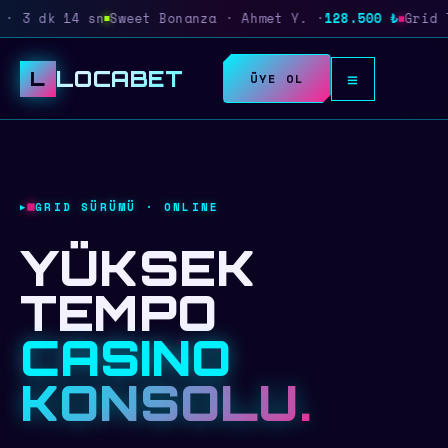
k 14 sn
Sweet Bonanza · Ahmet Y. ·
128.500 ₺
Grid Turbo 
LOCABET
≡
L
ÜYE OL
GRID SÜRÜMÜ · ONLINE
YÜKSEK
TEMPO
CASINO
KONSOLU.