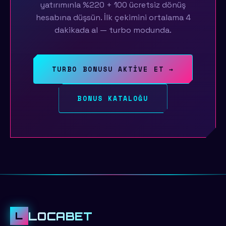
yatırımınla %220 + 100 ücretsiz dönüş
hesabına düşsün. İlk çekimini ortalama 4
dakikada al — turbo modunda.
TURBO BONUSU AKTIVE ET →
BONUS KATALOĞU
LOCABET
L