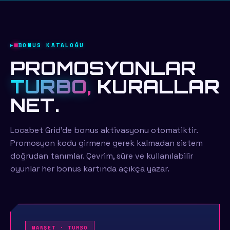
BONUS KATALOĞU
PROMOSYONLAR
TURBO,
KURALLAR
NET.
Locabet Grid'de bonus aktivasyonu otomatiktir.
Promosyon kodu girmene gerek kalmadan sistem
doğrudan tanımlar. Çevrim, süre ve kullanılabilir
oyunlar her bonus kartında açıkça yazar.
MANŞET · TURBO