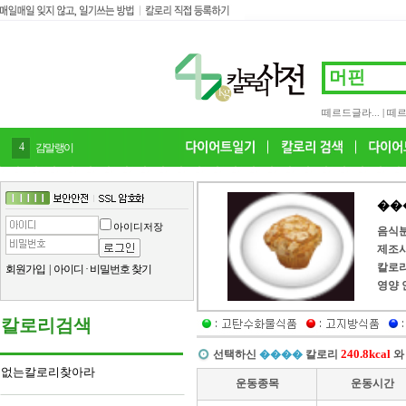
떼르드글라...
|
떼르
4
감말랭이
��
아이디저장
음식
제조
칼로
회원가입
|
아이디
·
비밀번호 찾기
영양 
칼로리검색
240.8kcal
선택하신
����
칼로리
와
없는칼로리찾아라
운동종목
운동시간