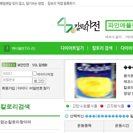
떼르드글라...
|
떼르
4
감말랭이
��
아이디저장
음식
제조
칼로
회원가입
|
아이디
·
비밀번호 찾기
영양 
칼로리검색
선택하신
���ξ���������
없는칼로리찾아라
운동종목
운동시간