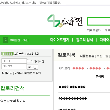
떼르드글라...
|
떼르
3
백비플랜 T굿나잇
칼로리북
식품분류별
|
브랜드별
아이디저장
카테고리 :
����
＞
����
＞
�
회원가입
|
아이디
·
비밀번호 찾기
음식명
���纣������
칼로리검색
ũ����������
없는칼로리찾아라